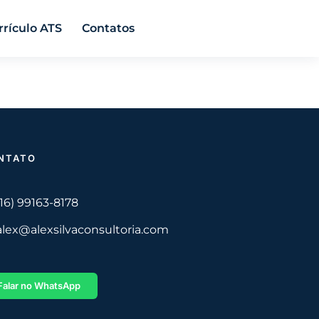
rrículo ATS
Contatos
NTATO
(16) 99163-8178
alex@alexsilvaconsultoria.com
Falar no WhatsApp