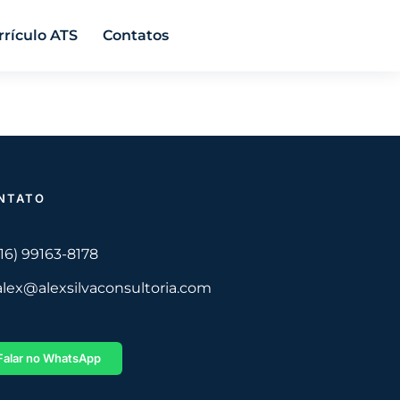
rrículo ATS
Contatos
NTATO
(16) 99163-8178
alex@alexsilvaconsultoria.com
Falar no WhatsApp